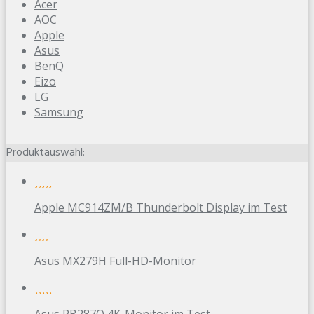
Acer
AOC
Apple
Asus
BenQ
Eizo
LG
Samsung
Produktauswahl:
Apple MC914ZM/B Thunderbolt Display im Test
Asus MX279H Full-HD-Monitor
Asus PB287Q 4K-Monitor im Test