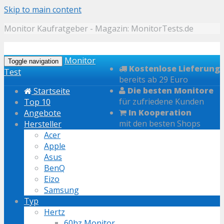
Skip to main content
Monitor Kaufratgeber - Magazin: MonitorTests.de
Monitor
Toggle navigation
Kostenlose Lieferung
Test
bereits ab 29 Euro
Die besten Monitore
Startseite
für zufriedene Kunden
Top 10
In Kooperation
Angebote
mit den besten Shops
Hersteller
Acer
Apple
Asus
BenQ
Eizo
Samsung
Typ
Hertz
60hz Monitor