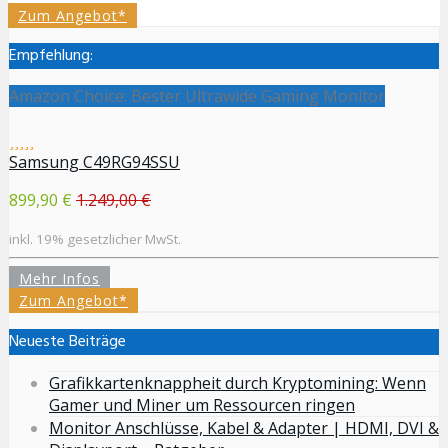
Zum Angebot*
Empfehlung:
Amazon Choice: Bester Ultrawide Gaming Monitor
Samsung C49RG94SSU
899,90 €
1.249,00 €
inkl. 19% gesetzlicher MwSt.
Mehr Infos
Zum Angebot*
Neueste Beiträge
Grafikkartenknappheit durch Kryptomining: Wenn
Gamer und Miner um Ressourcen ringen
Monitor Anschlüsse, Kabel & Adapter | HDMI, DVI &