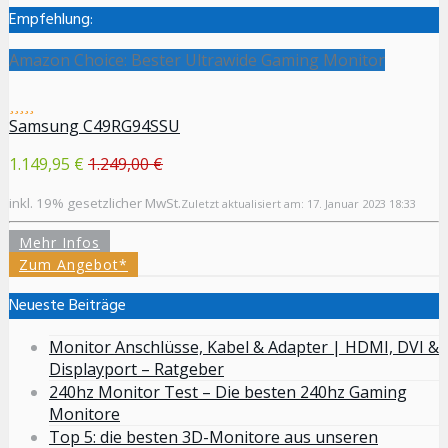
Empfehlung:
Amazon Choice: Bester Ultrawide Gaming Monitor
Samsung C49RG94SSU
1.149,95 €
1.249,00 €
inkl. 19% gesetzlicher MwSt.
Zuletzt aktualisiert am: 17. Januar 2023 18:33
Mehr Infos
Zum Angebot*
Neueste Beiträge
Monitor Anschlüsse, Kabel & Adapter | HDMI, DVI &
Displayport – Ratgeber
240hz Monitor Test – Die besten 240hz Gaming
Monitore
Top 5: die besten 3D-Monitore aus unseren