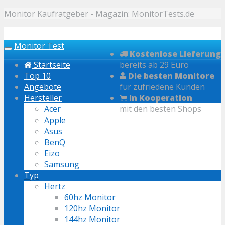
Skip
Monitor Kaufratgeber - Magazin: MonitorTests.de
to
main
Monitor Test
content
Toggle
Kostenlose Lieferung
navigation
Startseite
bereits ab 29 Euro
Top 10
Die besten Monitore
Angebote
für zufriedene Kunden
Hersteller
In Kooperation
Acer
mit den besten Shops
Apple
Asus
BenQ
Eizo
Samsung
Typ
Hertz
60hz Monitor
120hz Monitor
144hz Monitor