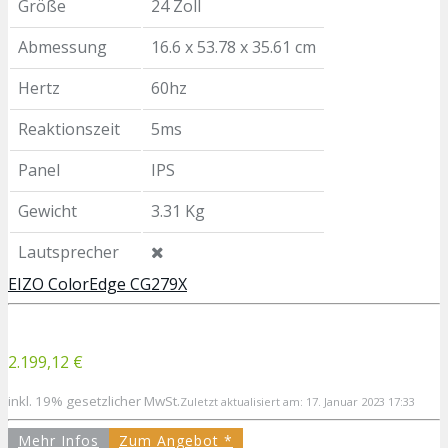
Größe
24 Zoll
Abmessung
16.6 x 53.78 x 35.61 cm
Hertz
60hz
Reaktionszeit
5ms
Panel
IPS
Gewicht
3.31 Kg
Lautsprecher
EIZO ColorEdge CG279X
2.199,12 €
inkl. 19% gesetzlicher MwSt.
Zuletzt aktualisiert am: 17. Januar 2023 17:33
Mehr Infos
Zum Angebot *