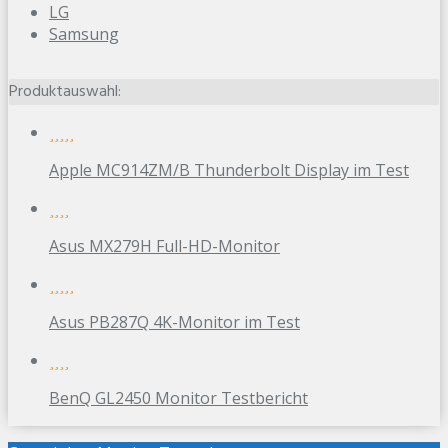
LG
Samsung
Produktauswahl:
Apple MC914ZM/B Thunderbolt Display im Test
Asus MX279H Full-HD-Monitor
Asus PB287Q 4K-Monitor im Test
BenQ GL2450 Monitor Testbericht