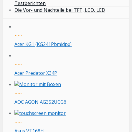
Testberichten
Die Vor- und Nachteile bei TFT, LCD, LED
Acer KG1 (KG241Pbmidpx)
Acer Predator X34P
AOC AGON AG352UCG6
Asus VT168H