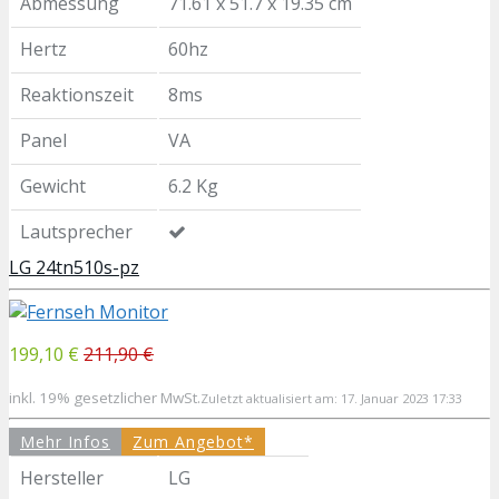
Abmessung
71.61 x 51.7 x 19.35 cm
Hertz
60hz
Reaktionszeit
8ms
Panel
VA
Gewicht
6.2 Kg
Lautsprecher
LG 24tn510s-pz
199,10 €
211,90 €
inkl. 19% gesetzlicher MwSt.
Zuletzt aktualisiert am: 17. Januar 2023 17:33
Mehr Infos
Zum Angebot*
Hersteller
LG