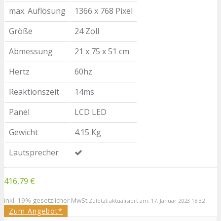
max. Auflösung
1366 x 768 Pixel
Größe
24 Zoll
Abmessung
21 x 75 x 51 cm
Hertz
60hz
Reaktionszeit
14ms
Panel
LCD LED
Gewicht
4.15 Kg
Lautsprecher
416,79 €
inkl. 19% gesetzlicher MwSt.
Zuletzt aktualisiert am: 17. Januar 2023 18:32
Zum Angebot*