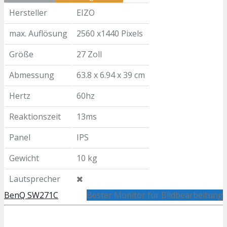
Hersteller
EIZO
max. Auflösung
2560 x1440 Pixels
Größe
27 Zoll
Abmessung
63.8 x 6.94 x 39 cm
Hertz
60hz
Reaktionszeit
13ms
Panel
IPS
Gewicht
10 kg
Lautsprecher
BenQ SW271C
Bester Monitor für Bildbearbeitung